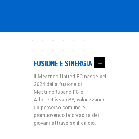
FUSIONE E SINERGIA
Il Mestrino United FC nasce nel
2024 dalla fusione di
MestrinoRubano FC e
AtleticoLissaro88, valorizzando
un percorso comune e
promuovendo la crescita dei
giovani attraverso il calcio.