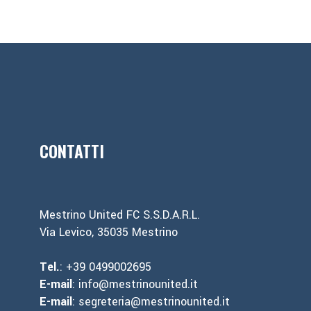
CONTATTI
Mestrino United FC S.S.D.A.R.L.
Via Levico, 35035 Mestrino
Tel.
: +39 0499002695
E-mail
: info@mestrinounited.it
E-mail
: segreteria@mestrinounited.it