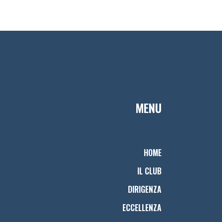
MENU
HOME
IL CLUB
DIRIGENZA
ECCELLENZA